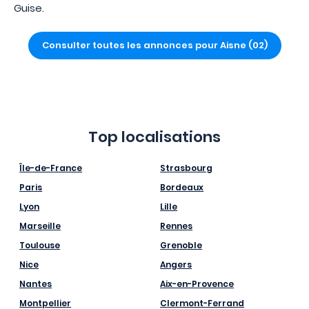
Guise.
Consulter toutes les annonces pour Aisne (02)
Top localisations
Île-de-France
Strasbourg
Paris
Bordeaux
Lyon
Lille
Marseille
Rennes
Toulouse
Grenoble
Nice
Angers
Nantes
Aix-en-Provence
Montpellier
Clermont-Ferrand