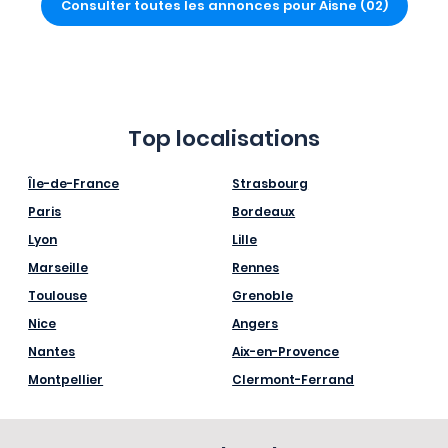
Consulter toutes les annonces pour Aisne (02)
Top localisations
Île-de-France
Strasbourg
Paris
Bordeaux
Lyon
Lille
Marseille
Rennes
Toulouse
Grenoble
Nice
Angers
Nantes
Aix-en-Provence
Montpellier
Clermont-Ferrand