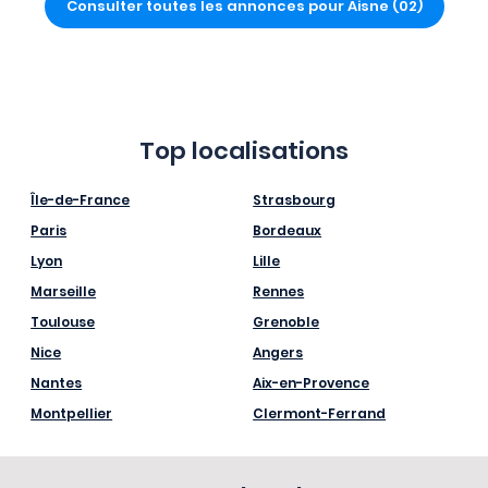
Consulter toutes les annonces pour Aisne (02)
Top localisations
Île-de-France
Strasbourg
Paris
Bordeaux
Lyon
Lille
Marseille
Rennes
Toulouse
Grenoble
Nice
Angers
Nantes
Aix-en-Provence
Montpellier
Clermont-Ferrand