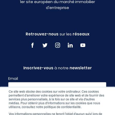
1er site européen du marché immobilier
d'entreprise
Retrouvez-nous
sur les
réseaux
Inscrivez-vous
à notre
newsletter
Email
Ce site web stocke des cookies sur votre ordinateur. Ces cookies
permettent d'améliorer votre expérience de site web et de fournir des
Profil
services plus personnalisés, à la fois sur ce site et via d'autres
médias. Pour obtenir plus d'informations sur les cookies que nous
utilisons, consultez notre politique de confidentialité.
Vos informations personnelles ne feront l'objet d'aucun suivi lors de