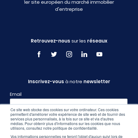
1er site européen du marché immobilier
d'entreprise
Retrouvez-nous
sur les
réseaux
Inscrivez-vous
à notre
newsletter
Email
Ce site web stocke des cookies sur votre ordinateur. Ces cookies
permettent d'améliorer votre expérience de site web et de fournir des
Profil
services plus personnalisés, à la fois sur ce site et via d'autres
médias. Pour obtenir plus d'informations sur les cookies que nous
utilisons, consultez notre politique de confidentialité.
Vos informations personnelles ne feront l'objet d'aucun suivi lors de