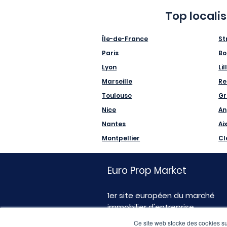
Top locali
Île-de-France
St
Paris
Bo
Lyon
Lil
Marseille
Re
Toulouse
Gr
Nice
An
Nantes
Ai
Montpellier
Cl
Euro Prop Market
1er site européen du marché
immobilier d'entreprise
Ce site web stocke des cookies sur