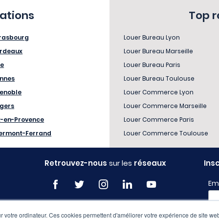
sations
Top 
rasbourg
Louer Bureau Lyon
rdeaux
Louer Bureau Marseille
le
Louer Bureau Paris
nnes
Louer Bureau Toulouse
enoble
Louer Commerce Lyon
gers
Louer Commerce Marseille
x-en-Provence
Louer Commerce Paris
ermont-Ferrand
Louer Commerce Toulouse
Retrouvez-nous
sur les
réseaux
Ins
Em
 votre ordinateur. Ces cookies permettent d'améliorer votre expérience de site web
Pro