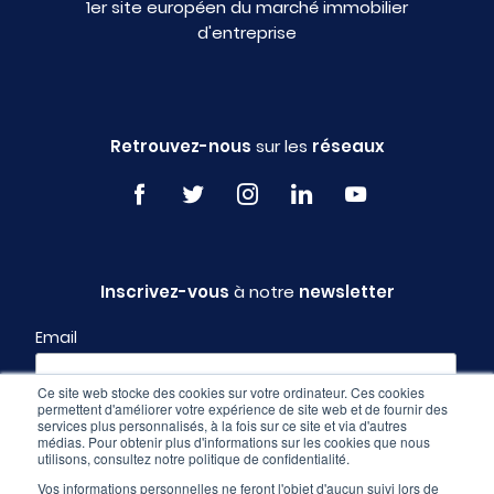
1er site européen du marché immobilier
d'entreprise
Retrouvez-nous
sur les
réseaux
Inscrivez-vous
à notre
newsletter
Email
Ce site web stocke des cookies sur votre ordinateur. Ces cookies
permettent d'améliorer votre expérience de site web et de fournir des
Profil
services plus personnalisés, à la fois sur ce site et via d'autres
médias. Pour obtenir plus d'informations sur les cookies que nous
utilisons, consultez notre politique de confidentialité.
Vos informations personnelles ne feront l'objet d'aucun suivi lors de