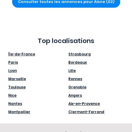
Consulter toutes les annonces pour Aisne (02)
Top localisations
Île-de-France
Strasbourg
Paris
Bordeaux
Lyon
Lille
Marseille
Rennes
Toulouse
Grenoble
Nice
Angers
Nantes
Aix-en-Provence
Montpellier
Clermont-Ferrand