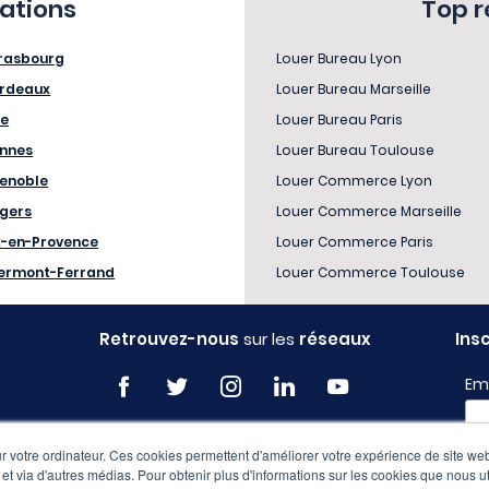
sations
Top 
rasbourg
Louer Bureau Lyon
rdeaux
Louer Bureau Marseille
le
Louer Bureau Paris
nnes
Louer Bureau Toulouse
enoble
Louer Commerce Lyon
gers
Louer Commerce Marseille
x-en-Provence
Louer Commerce Paris
ermont-Ferrand
Louer Commerce Toulouse
Retrouvez-nous
sur les
réseaux
Ins
Em
 votre ordinateur. Ces cookies permettent d'améliorer votre expérience de site web
Pro
e et via d'autres médias. Pour obtenir plus d'informations sur les cookies que nous ut