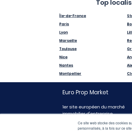
Top locali
Île-de-France
St
Paris
Bo
Lyon
Lil
Marseille
Re
Toulouse
Gr
Nice
An
Nantes
Ai
Montpellier
Cl
Euro Prop Market
1er site européen du marché
immobilier d'entreprise
Ce site web stocke des cookies sur
personnalisés, à la fois sur ce sit