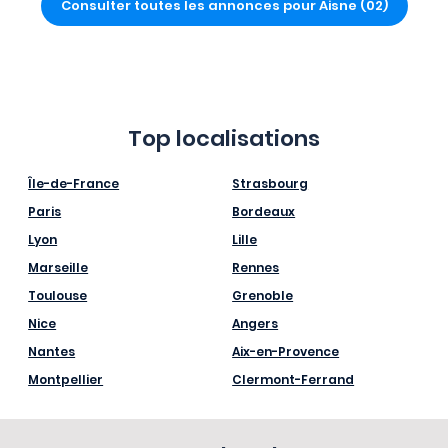
Consulter toutes les annonces pour Aisne (02)
Top localisations
Île-de-France
Strasbourg
Paris
Bordeaux
Lyon
Lille
Marseille
Rennes
Toulouse
Grenoble
Nice
Angers
Nantes
Aix-en-Provence
Montpellier
Clermont-Ferrand