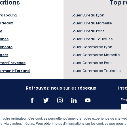
sations
Top 
rasbourg
Louer Bureau Lyon
rdeaux
Louer Bureau Marseille
le
Louer Bureau Paris
nnes
Louer Bureau Toulouse
enoble
Louer Commerce Lyon
gers
Louer Commerce Marseille
x-en-Provence
Louer Commerce Paris
ermont-Ferrand
Louer Commerce Toulouse
Retrouvez-nous
sur les
réseaux
Ins
Em
 votre ordinateur. Ces cookies permettent d'améliorer votre expérience de site web
Pro
e et via d'autres médias. Pour obtenir plus d'informations sur les cookies que nous ut