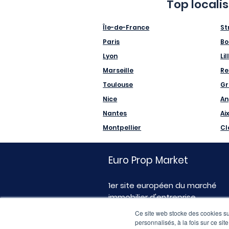
Top locali
Île-de-France
St
Paris
Bo
Lyon
Lil
Marseille
Re
Toulouse
Gr
Nice
An
Nantes
Ai
Montpellier
Cl
Euro Prop Market
1er site européen du marché
immobilier d'entreprise
Ce site web stocke des cookies sur
personnalisés, à la fois sur ce sit