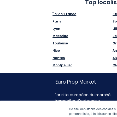
Top locali
Île-de-France
St
Paris
Bo
Lyon
Lil
Marseille
Re
Toulouse
Gr
Nice
An
Nantes
Ai
Montpellier
Cl
Euro Prop Market
1er site européen du marché
immobilier d'entreprise
Ce site web stocke des cookies sur
personnalisés, à la fois sur ce sit