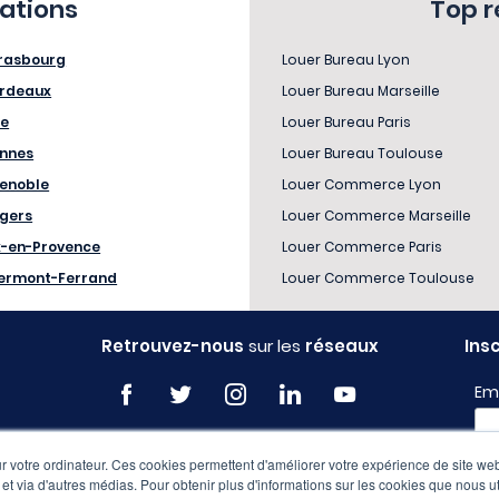
sations
Top 
rasbourg
Louer Bureau Lyon
rdeaux
Louer Bureau Marseille
le
Louer Bureau Paris
nnes
Louer Bureau Toulouse
enoble
Louer Commerce Lyon
gers
Louer Commerce Marseille
x-en-Provence
Louer Commerce Paris
ermont-Ferrand
Louer Commerce Toulouse
Retrouvez-nous
sur les
réseaux
Ins
Em
 votre ordinateur. Ces cookies permettent d'améliorer votre expérience de site web
Pro
e et via d'autres médias. Pour obtenir plus d'informations sur les cookies que nous ut