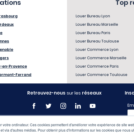
sations
Top 
rasbourg
Louer Bureau Lyon
rdeaux
Louer Bureau Marseille
le
Louer Bureau Paris
nnes
Louer Bureau Toulouse
enoble
Louer Commerce Lyon
gers
Louer Commerce Marseille
x-en-Provence
Louer Commerce Paris
ermont-Ferrand
Louer Commerce Toulouse
Retrouvez-nous
sur les
réseaux
Ins
Em
 votre ordinateur. Ces cookies permettent d'améliorer votre expérience de site web
Pro
e et via d'autres médias. Pour obtenir plus d'informations sur les cookies que nous ut