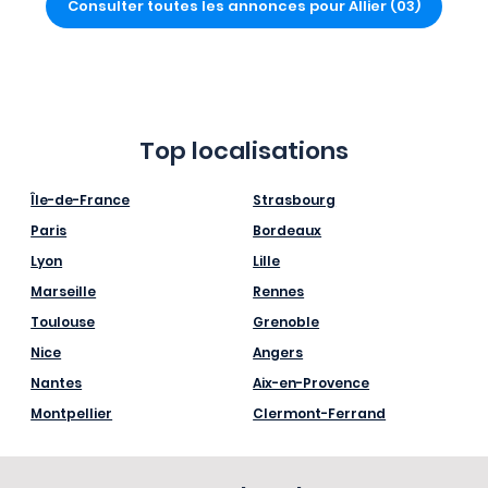
Consulter toutes les annonces pour Allier (03)
Top localisations
Île-de-France
Strasbourg
Paris
Bordeaux
Lyon
Lille
Marseille
Rennes
Toulouse
Grenoble
Nice
Angers
Nantes
Aix-en-Provence
Montpellier
Clermont-Ferrand