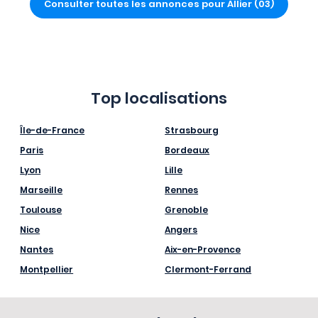
Consulter toutes les annonces pour Allier (03)
Top localisations
Île-de-France
Strasbourg
Paris
Bordeaux
Lyon
Lille
Marseille
Rennes
Toulouse
Grenoble
Nice
Angers
Nantes
Aix-en-Provence
Montpellier
Clermont-Ferrand