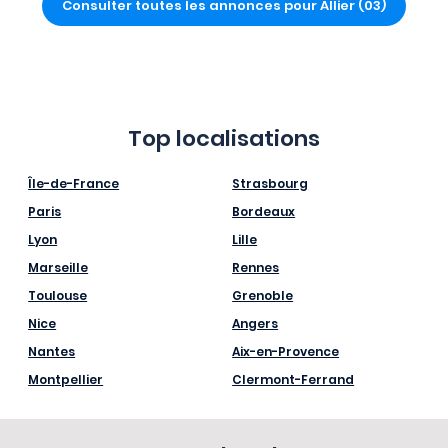
Consulter toutes les annonces pour Allier (03)
Top localisations
Île-de-France
Strasbourg
Paris
Bordeaux
Lyon
Lille
Marseille
Rennes
Toulouse
Grenoble
Nice
Angers
Nantes
Aix-en-Provence
Montpellier
Clermont-Ferrand