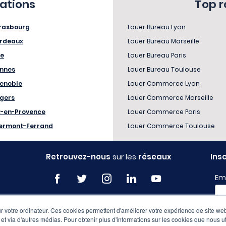
sations
Top 
rasbourg
Louer Bureau Lyon
rdeaux
Louer Bureau Marseille
le
Louer Bureau Paris
nnes
Louer Bureau Toulouse
enoble
Louer Commerce Lyon
gers
Louer Commerce Marseille
x-en-Provence
Louer Commerce Paris
ermont-Ferrand
Louer Commerce Toulouse
Retrouvez-nous
sur les
réseaux
Ins
Em
 votre ordinateur. Ces cookies permettent d'améliorer votre expérience de site web
Pro
e et via d'autres médias. Pour obtenir plus d'informations sur les cookies que nous ut