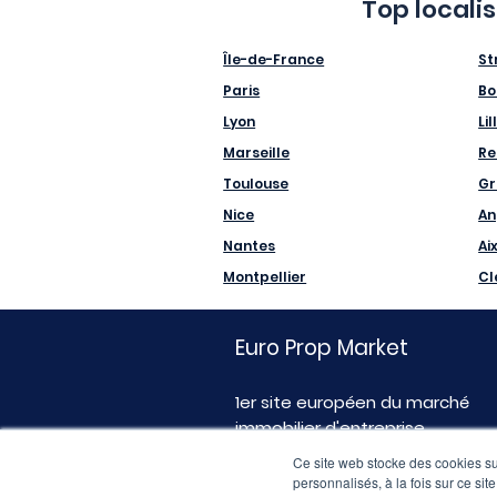
Top locali
Île-de-France
St
Paris
Bo
Lyon
Lil
Marseille
Re
Toulouse
Gr
Nice
An
Nantes
Ai
Montpellier
Cl
Euro Prop Market
1er site européen du marché
immobilier d'entreprise
Ce site web stocke des cookies sur
personnalisés, à la fois sur ce sit