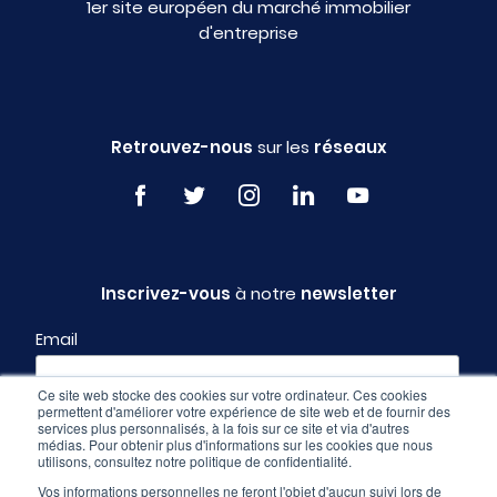
1er site européen du marché immobilier
d'entreprise
Retrouvez-nous
sur les
réseaux
Inscrivez-vous
à notre
newsletter
Email
Ce site web stocke des cookies sur votre ordinateur. Ces cookies
permettent d'améliorer votre expérience de site web et de fournir des
Profil
services plus personnalisés, à la fois sur ce site et via d'autres
médias. Pour obtenir plus d'informations sur les cookies que nous
utilisons, consultez notre politique de confidentialité.
Vos informations personnelles ne feront l'objet d'aucun suivi lors de