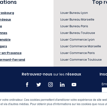
sations
Top 
rasbourg
Louer Bureau Lyon
rdeaux
Louer Bureau Marseille
le
Louer Bureau Paris
nnes
Louer Bureau Toulouse
enoble
Louer Commerce Lyon
gers
Louer Commerce Marseille
x-en-Provence
Louer Commerce Paris
ermont-Ferrand
Louer Commerce Toulouse
Retrouvez-nous
sur les
réseaux
Ins
Em
 votre ordinateur. Ces cookies permettent d'améliorer votre expérience de site web
Pro
e et via d'autres médias. Pour obtenir plus d'informations sur les cookies que nous ut