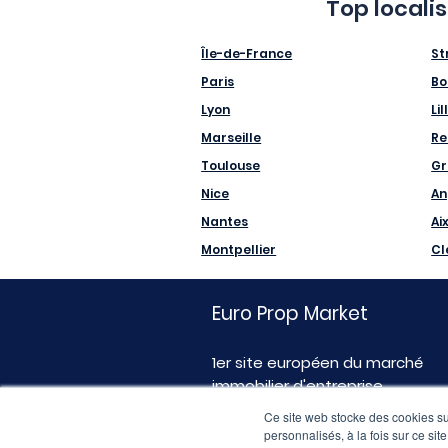
Top locali
Île-de-France
St
Paris
Bo
Lyon
Lil
Marseille
Re
Toulouse
Gr
Nice
An
Nantes
Ai
Montpellier
Cl
Euro Prop Market
1er site européen du marché
immobilier d'entreprise
Ce site web stocke des cookies sur
personnalisés, à la fois sur ce sit