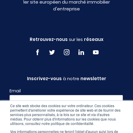
1er site européen du marché immobilier
d'entreprise
Retrouvez-nous
sur les
réseaux
Inscrivez-vous
à notre
newsletter
Email
Ce site web stocke des cookies sur votre ordinateur. Ces cookies
permettent d'améliorer votre expérience de site web et de fournir des
Profil
services plus personnalisés, à la fois sur ce site et via d'autres
médias. Pour obtenir plus d'informations sur les cookies que nous
utilisons, consultez notre politique de confidentialité.
Vos informations personnelles ne feront l'objet d'aucun suivi lors de