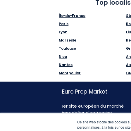
Top locali
Île-de-France
St
Paris
Bo
Lyon
Lil
Marseille
Re
Toulouse
Gr
Nice
An
Nantes
Ai
Montpellier
Cl
Euro Prop Market
1er site européen du marché
immobilier d'entreprise
Ce site web stocke des cookies sur
personnalisés, à la fois sur ce sit