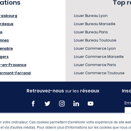
sations
Top 
rasbourg
Louer Bureau Lyon
rdeaux
Louer Bureau Marseille
le
Louer Bureau Paris
nnes
Louer Bureau Toulouse
enoble
Louer Commerce Lyon
gers
Louer Commerce Marseille
x-en-Provence
Louer Commerce Paris
ermont-Ferrand
Louer Commerce Toulouse
Retrouvez-nous
sur les
réseaux
Ins
Em
 votre ordinateur. Ces cookies permettent d'améliorer votre expérience de site web
Pro
e et via d'autres médias. Pour obtenir plus d'informations sur les cookies que nous ut