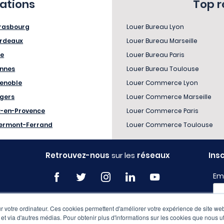
sations
Top 
rasbourg
Louer Bureau Lyon
rdeaux
Louer Bureau Marseille
le
Louer Bureau Paris
nnes
Louer Bureau Toulouse
enoble
Louer Commerce Lyon
gers
Louer Commerce Marseille
x-en-Provence
Louer Commerce Paris
ermont-Ferrand
Louer Commerce Toulouse
Retrouvez-nous
sur les
réseaux
Ins
Em
 votre ordinateur. Ces cookies permettent d'améliorer votre expérience de site web
Pro
e et via d'autres médias. Pour obtenir plus d'informations sur les cookies que nous ut