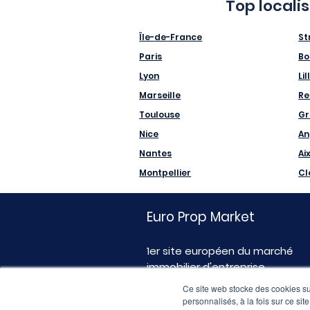
Top locali
Île-de-France
St
Paris
Bo
Lyon
Lil
Marseille
Re
Toulouse
Gr
Nice
An
Nantes
Ai
Montpellier
Cl
Euro Prop Market
1er site européen du marché
immobilier d'entreprise
Ce site web stocke des cookies sur
personnalisés, à la fois sur ce sit