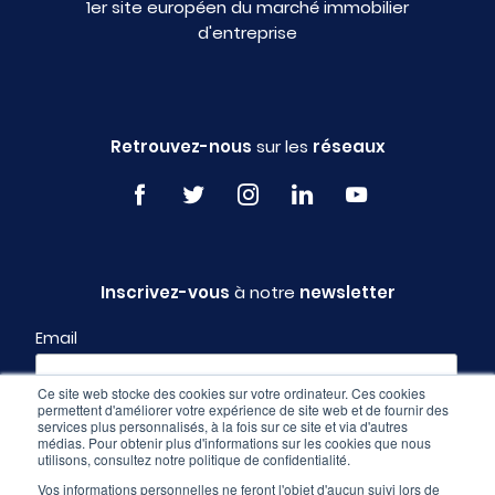
1er site européen du marché immobilier
d'entreprise
Retrouvez-nous
sur les
réseaux
Inscrivez-vous
à notre
newsletter
Email
Ce site web stocke des cookies sur votre ordinateur. Ces cookies
permettent d'améliorer votre expérience de site web et de fournir des
Profil
services plus personnalisés, à la fois sur ce site et via d'autres
médias. Pour obtenir plus d'informations sur les cookies que nous
utilisons, consultez notre politique de confidentialité.
Vos informations personnelles ne feront l'objet d'aucun suivi lors de