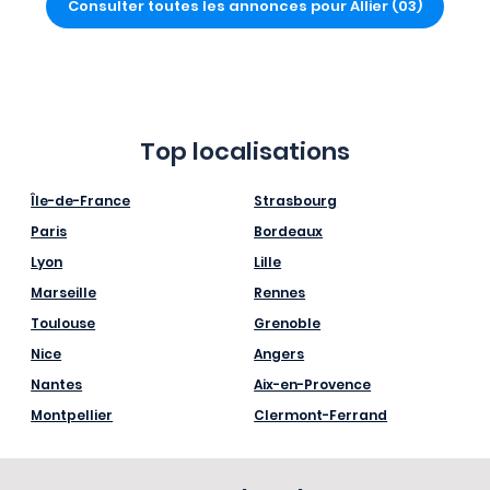
Consulter toutes les annonces pour Allier (03)
Top localisations
Île-de-France
Strasbourg
Paris
Bordeaux
Lyon
Lille
Marseille
Rennes
Toulouse
Grenoble
Nice
Angers
Nantes
Aix-en-Provence
Montpellier
Clermont-Ferrand