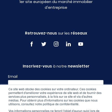
1er site européen du marché immobilier
d'entreprise
Retrouvez-nous
sur les
réseaux
Inscrivez-vous
à notre
newsletter
Email
Ce site web stocke des cookies sur votre ordinateur. Ces cookies
permettent d'améliorer votre expérience de site web et de fournir des
Profil
services plus personnalisés, à la fois sur ce site et via d'autres
médias. Pour obtenir plus d'informations sur les cookies que nous
utilisons, consultez notre politique de confidentialité.
Vos informations personnelles ne feront l'objet d'aucun suivi lors de