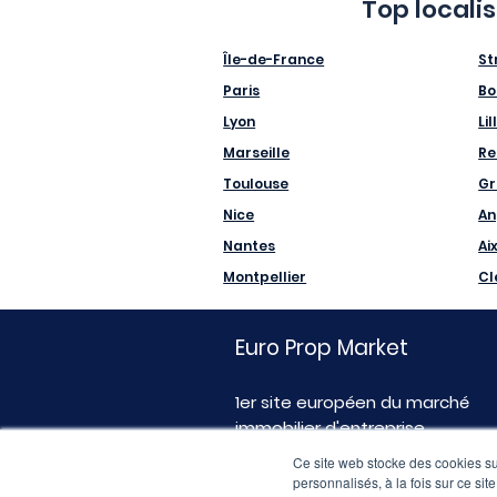
Top locali
Île-de-France
St
Paris
Bo
Lyon
Lil
Marseille
Re
Toulouse
Gr
Nice
An
Nantes
Ai
Montpellier
Cl
Euro Prop Market
1er site européen du marché
immobilier d'entreprise
Ce site web stocke des cookies sur
personnalisés, à la fois sur ce sit