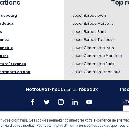
sations
Top 
rasbourg
Louer Bureau Lyon
rdeaux
Louer Bureau Marseille
le
Louer Bureau Paris
nnes
Louer Bureau Toulouse
enoble
Louer Commerce Lyon
gers
Louer Commerce Marseille
x-en-Provence
Louer Commerce Paris
ermont-Ferrand
Louer Commerce Toulouse
Retrouvez-nous
sur les
réseaux
Ins
Em
 votre ordinateur. Ces cookies permettent d'améliorer votre expérience de site web
Pro
e et via d'autres médias. Pour obtenir plus d'informations sur les cookies que nous ut