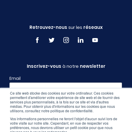
Retrouvez-nous
sur les
réseaux
Inscrivez-vous
à notre
newsletter
Email
Ce site web stocke des cookies sur votre ordinateur. Ces cookies
permettent d'améliorer votre expérience de site web et de fournir des
Profil
services plus personnalisés, à la fois sur ce site et via d'autres
médias. Pour obtenir plus d'informations sur les cookies que nous
utilisons, consultez notre politique de confidentialité.
Vos informations personnelles ne feront l'objet d'aucun suivi lors de
votre visite sur notre site. Cependant, en vue de respecter vos
préférences, nous devrons utiliser un petit cookie pour que nous
n'ayons pas à vous les redemander.