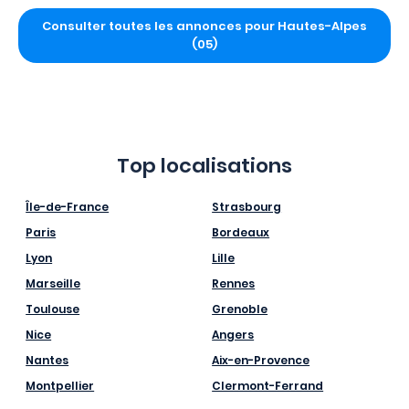
Consulter toutes les annonces pour Hautes-Alpes
(05)
Top localisations
Île-de-France
Strasbourg
Paris
Bordeaux
Lyon
Lille
Marseille
Rennes
Toulouse
Grenoble
Nice
Angers
Nantes
Aix-en-Provence
Montpellier
Clermont-Ferrand