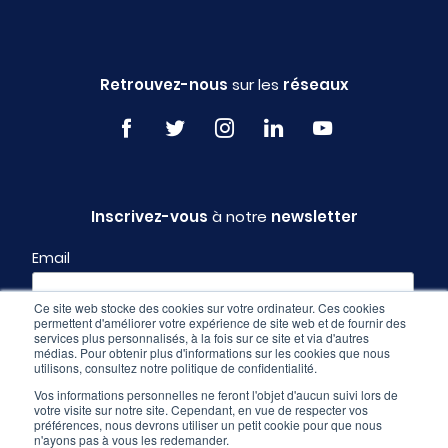
Retrouvez-nous
sur les
réseaux
Inscrivez-vous
à notre
newsletter
Email
Ce site web stocke des cookies sur votre ordinateur. Ces cookies
permettent d'améliorer votre expérience de site web et de fournir des
Profil
services plus personnalisés, à la fois sur ce site et via d'autres
médias. Pour obtenir plus d'informations sur les cookies que nous
utilisons, consultez notre politique de confidentialité.
Vos informations personnelles ne feront l'objet d'aucun suivi lors de
votre visite sur notre site. Cependant, en vue de respecter vos
préférences, nous devrons utiliser un petit cookie pour que nous
n'ayons pas à vous les redemander.