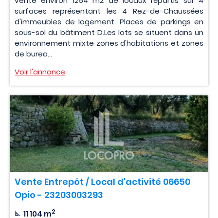
vente environ 1254 m2 de locaux répartis sur 4
surfaces représentant les 4 Rez-de-Chaussées
d'immeubles de logement. Places de parkings en
sous-sol du bâtiment D.Les lots se situent dans un
environnement mixte zones d'habitations et zones
de burea...
Voir l'annonce
Vente Entrepôt / Local d'activité 06650
Opio - 23203003293
2
11 104 m