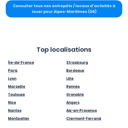
Consulter tous nos entrepôts / locaux d'activités à
louer pour Alpes-Maritimes (06)
Top localisations
Île-de-France
Strasbourg
Paris
Bordeaux
Lyon
Lille
Marseille
Rennes
Toulouse
Grenoble
Nice
Angers
Nantes
Aix-en-Provence
Montpellier
Clermont-Ferrand