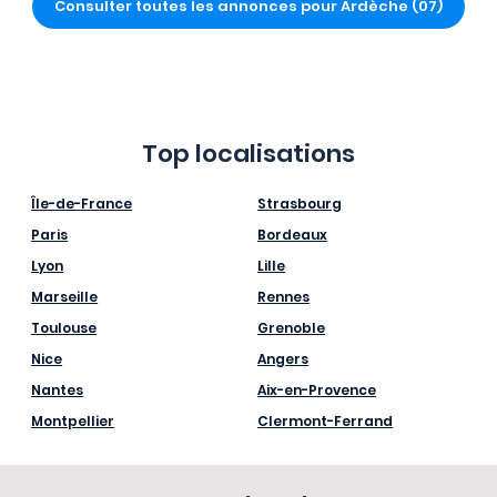
Consulter toutes les annonces pour Ardèche (07)
Top localisations
Île-de-France
Strasbourg
Paris
Bordeaux
Lyon
Lille
Marseille
Rennes
Toulouse
Grenoble
Nice
Angers
Nantes
Aix-en-Provence
Montpellier
Clermont-Ferrand