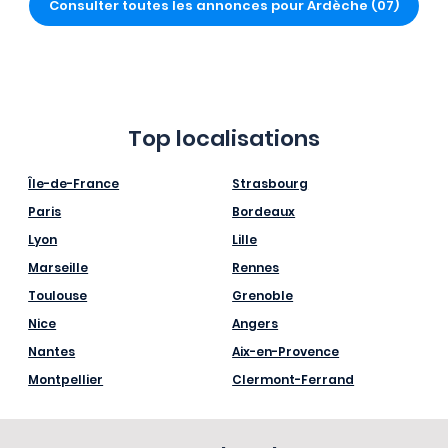
Consulter toutes les annonces pour Ardèche (07)
Top localisations
Île-de-France
Strasbourg
Paris
Bordeaux
Lyon
Lille
Marseille
Rennes
Toulouse
Grenoble
Nice
Angers
Nantes
Aix-en-Provence
Montpellier
Clermont-Ferrand