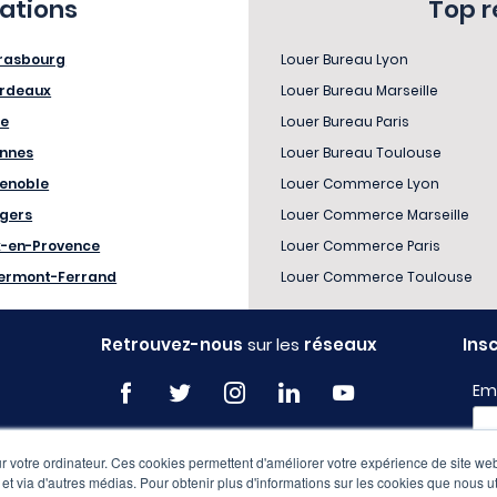
sations
Top 
rasbourg
Louer Bureau Lyon
rdeaux
Louer Bureau Marseille
le
Louer Bureau Paris
nnes
Louer Bureau Toulouse
enoble
Louer Commerce Lyon
gers
Louer Commerce Marseille
x-en-Provence
Louer Commerce Paris
ermont-Ferrand
Louer Commerce Toulouse
Retrouvez-nous
sur les
réseaux
Ins
Em
 votre ordinateur. Ces cookies permettent d'améliorer votre expérience de site web
Pro
e et via d'autres médias. Pour obtenir plus d'informations sur les cookies que nous ut