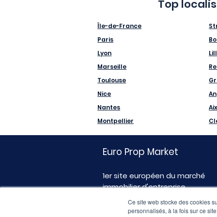
Top locali
Île-de-France
St
Paris
Bo
Lyon
Lil
Marseille
Re
Toulouse
Gr
Nice
An
Nantes
Ai
Montpellier
Cl
Euro Prop Market
1er site européen du marché
immobilier d'entreprise
Ce site web stocke des cookies sur
personnalisés, à la fois sur ce sit