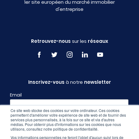
1er site européen du marché immobilier
d'entreprise
Retrouvez-nous
sur les
réseaux
Inscrivez-vous
à notre
newsletter
Email
Ce site web stocke des cookies sur votre ordinateur. Ces cookies
permettent d'améliorer votre expérience de site web et de fournir des
Profil
services plus personnalisés, à la fois sur ce site et via d'autres
médias. Pour obtenir plus d'informations sur les cookies que nous
utilisons, consultez notre politique de confidentialité.
Vos informations personnelles ne feront l'objet d'aucun suivi lors de