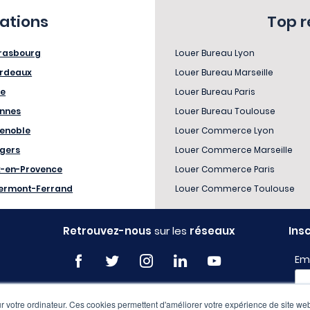
sations
Top 
rasbourg
Louer Bureau Lyon
rdeaux
Louer Bureau Marseille
le
Louer Bureau Paris
nnes
Louer Bureau Toulouse
enoble
Louer Commerce Lyon
gers
Louer Commerce Marseille
x-en-Provence
Louer Commerce Paris
ermont-Ferrand
Louer Commerce Toulouse
Retrouvez-nous
sur les
réseaux
Ins
Em
 votre ordinateur. Ces cookies permettent d'améliorer votre expérience de site web
Pro