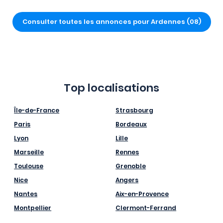
Consulter toutes les annonces pour Ardennes (08)
Top localisations
Île-de-France
Strasbourg
Paris
Bordeaux
Lyon
Lille
Marseille
Rennes
Toulouse
Grenoble
Nice
Angers
Nantes
Aix-en-Provence
Montpellier
Clermont-Ferrand