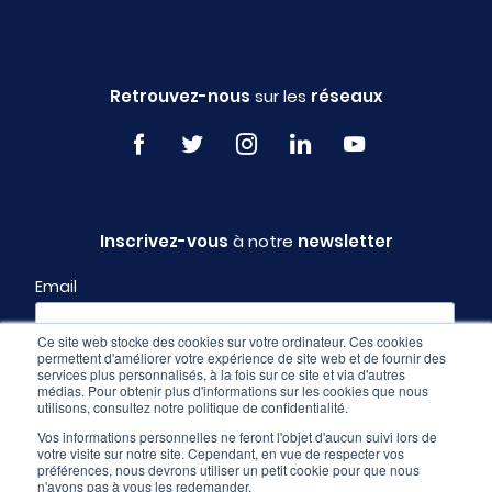
Retrouvez-nous
sur les
réseaux
Inscrivez-vous
à notre
newsletter
Email
Ce site web stocke des cookies sur votre ordinateur. Ces cookies
permettent d'améliorer votre expérience de site web et de fournir des
Profil
services plus personnalisés, à la fois sur ce site et via d'autres
médias. Pour obtenir plus d'informations sur les cookies que nous
utilisons, consultez notre politique de confidentialité.
Vos informations personnelles ne feront l'objet d'aucun suivi lors de
votre visite sur notre site. Cependant, en vue de respecter vos
préférences, nous devrons utiliser un petit cookie pour que nous
n'ayons pas à vous les redemander.