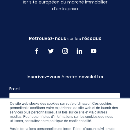
1er site européen du marché immobilier
d'entreprise
Retrouvez-nous
sur les
réseaux
Inscrivez-vous
à notre
newsletter
Email
Ce site web stocke des cookies sur votre ordinateur. Ces cookies
permettent d'améliorer votre expérience de site web et de fournir des
Profil
services plus personnalisés, à la fois sur ce site et via d'autres
médias. Pour obtenir plus d'informations sur les cookies que nous
utilisons, consultez notre politique de confidentialité.
Vos informations personnelles ne feront l'objet d'aucun suivi lors de