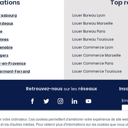
sations
Top 
rasbourg
Louer Bureau Lyon
rdeaux
Louer Bureau Marseille
le
Louer Bureau Paris
nnes
Louer Bureau Toulouse
enoble
Louer Commerce Lyon
gers
Louer Commerce Marseille
x-en-Provence
Louer Commerce Paris
ermont-Ferrand
Louer Commerce Toulouse
Retrouvez-nous
sur les
réseaux
Ins
Em
 votre ordinateur. Ces cookies permettent d'améliorer votre expérience de site web
Pro
e et via d'autres médias. Pour obtenir plus d'informations sur les cookies que nous ut