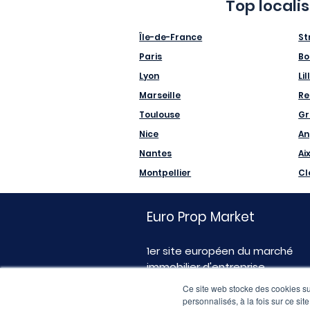
Top locali
Île-de-France
St
Paris
Bo
Lyon
Lil
Marseille
Re
Toulouse
Gr
Nice
An
Nantes
Ai
Montpellier
Cl
Euro Prop Market
1er site européen du marché
immobilier d'entreprise
Ce site web stocke des cookies sur
personnalisés, à la fois sur ce sit