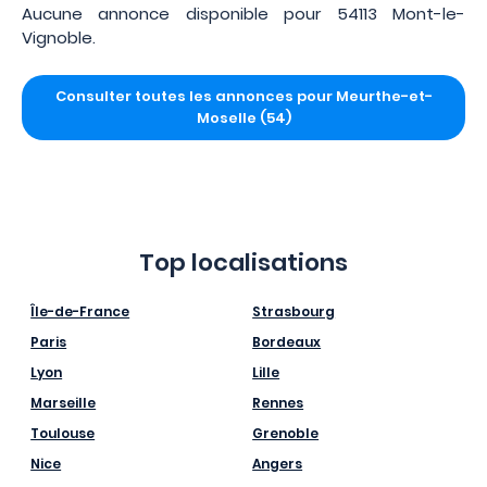
Aucune annonce disponible pour 54113 Mont-le-
Vignoble.
Consulter toutes les annonces pour Meurthe-et-
Moselle (54)
Top localisations
Île-de-France
Strasbourg
Paris
Bordeaux
Lyon
Lille
Marseille
Rennes
Toulouse
Grenoble
Nice
Angers