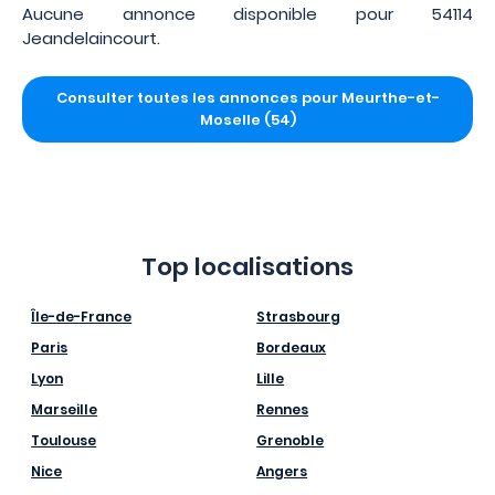
Aucune annonce disponible pour 54114
Jeandelaincourt.
Consulter toutes les annonces pour Meurthe-et-
Moselle (54)
Top localisations
Île-de-France
Strasbourg
Paris
Bordeaux
Lyon
Lille
Marseille
Rennes
Toulouse
Grenoble
Nice
Angers