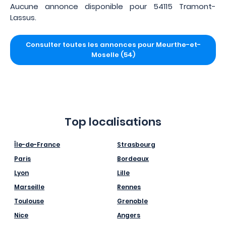
Aucune annonce disponible pour 54115 Tramont-
Lassus.
Consulter toutes les annonces pour Meurthe-et-
Moselle (54)
Top localisations
Île-de-France
Strasbourg
Paris
Bordeaux
Lyon
Lille
Marseille
Rennes
Toulouse
Grenoble
Nice
Angers