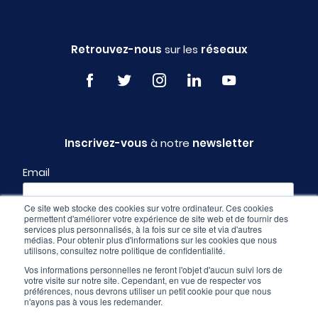
Retrouvez-nous
sur les
réseaux
Inscrivez-vous
à notre
newsletter
Email
Ce site web stocke des cookies sur votre ordinateur. Ces cookies
permettent d'améliorer votre expérience de site web et de fournir des
Profil
services plus personnalisés, à la fois sur ce site et via d'autres
médias. Pour obtenir plus d'informations sur les cookies que nous
utilisons, consultez notre politique de confidentialité.
Vos informations personnelles ne feront l'objet d'aucun suivi lors de
votre visite sur notre site. Cependant, en vue de respecter vos
préférences, nous devrons utiliser un petit cookie pour que nous
n'ayons pas à vous les redemander.