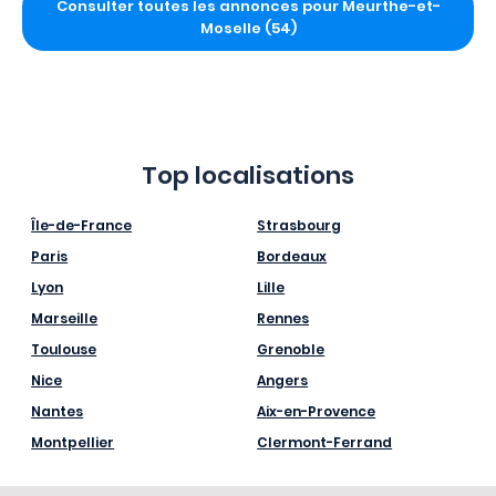
Consulter toutes les annonces pour Meurthe-et-
Moselle (54)
Top localisations
Île-de-France
Strasbourg
Paris
Bordeaux
Lyon
Lille
Marseille
Rennes
Toulouse
Grenoble
Nice
Angers
Nantes
Aix-en-Provence
Montpellier
Clermont-Ferrand