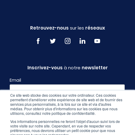
Retrouvez-nous
sur les
réseaux
Inscrivez-vous
à notre
newsletter
Email
Ce site web stocke des cookies sur votre ordinateur. Ces cookies
permettent d'améliorer votre expérience de site web et de fournir des
Profil
services plus personnalisés, à la fois sur ce site et via d'autres
médias. Pour obtenir plus d'informations sur les cookies que nous
utilisons, consultez notre politique de confidentialité.
Vos informations personnelles ne feront l'objet d'aucun suivi lors de
votre visite sur notre site. Cependant, en vue de respecter vos
préférences, nous devrons utiliser un petit cookie pour que nous
n'ayons pas à vous les redemander.