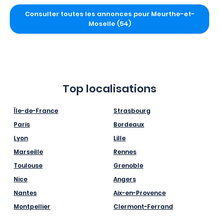
Consulter toutes les annonces pour Meurthe-et-
Moselle (54)
Top localisations
Île-de-France
Strasbourg
Paris
Bordeaux
Lyon
Lille
Marseille
Rennes
Toulouse
Grenoble
Nice
Angers
Nantes
Aix-en-Provence
Montpellier
Clermont-Ferrand