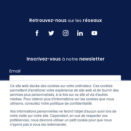
Retrouvez-nous
sur les
réseaux
Inscrivez-vous
à notre
newsletter
Email
Ce site web stocke des cookies sur votre ordinateur. Ces cookies
permettent d'améliorer votre expérience de site web et de fournir des
Profil
services plus personnalisés, à la fois sur ce site et via d'autres
médias. Pour obtenir plus d'informations sur les cookies que nous
utilisons, consultez notre politique de confidentialité.
Vos informations personnelles ne feront l'objet d'aucun suivi lors de
votre visite sur notre site. Cependant, en vue de respecter vos
préférences, nous devrons utiliser un petit cookie pour que nous
n'ayons pas à vous les redemander.