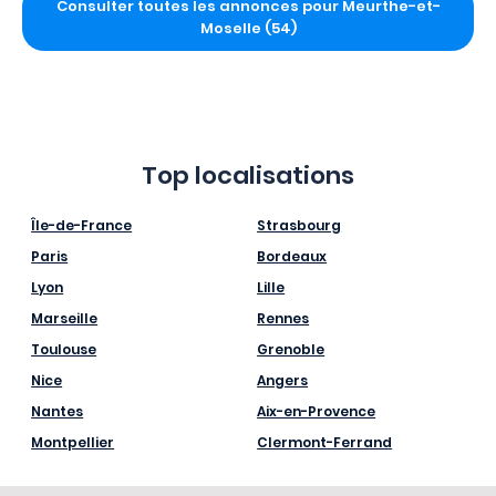
Consulter toutes les annonces pour Meurthe-et-
Moselle (54)
Top localisations
Île-de-France
Strasbourg
Paris
Bordeaux
Lyon
Lille
Marseille
Rennes
Toulouse
Grenoble
Nice
Angers
Nantes
Aix-en-Provence
Montpellier
Clermont-Ferrand