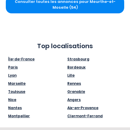
Consulter toutes les annonces pour Meurthe-et-
Moselle (54)
Top localisations
Île-de-France
Strasbourg
Paris
Bordeaux
Lyon
Lille
Marseille
Rennes
Toulouse
Grenoble
Nice
Angers
Nantes
Aix-en-Provence
Montpellier
Clermont-Ferrand