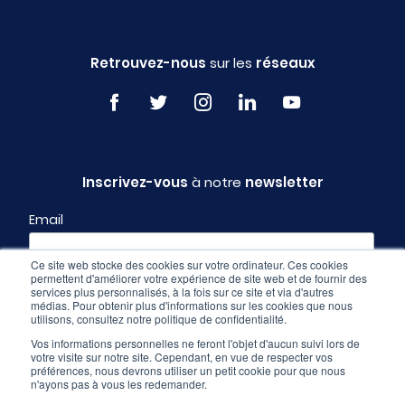
Retrouvez-nous
sur les
réseaux
Inscrivez-vous
à notre
newsletter
Email
Ce site web stocke des cookies sur votre ordinateur. Ces cookies
permettent d'améliorer votre expérience de site web et de fournir des
Profil
services plus personnalisés, à la fois sur ce site et via d'autres
médias. Pour obtenir plus d'informations sur les cookies que nous
utilisons, consultez notre politique de confidentialité.
Vos informations personnelles ne feront l'objet d'aucun suivi lors de
votre visite sur notre site. Cependant, en vue de respecter vos
préférences, nous devrons utiliser un petit cookie pour que nous
n'ayons pas à vous les redemander.