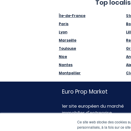
Top locali
Île-de-France
St
Paris
Bo
Lyon
Lil
Marseille
Re
Toulouse
Gr
Nice
An
Nantes
Ai
Montpellier
Cl
Euro Prop Market
1er site européen du marché
immobilier d'entreprise
Ce site web stocke des cookies sur
personnalisés, à la fois sur ce sit