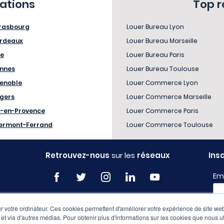
sations
Top 
rasbourg
Louer Bureau Lyon
rdeaux
Louer Bureau Marseille
le
Louer Bureau Paris
nnes
Louer Bureau Toulouse
enoble
Louer Commerce Lyon
gers
Louer Commerce Marseille
x-en-Provence
Louer Commerce Paris
ermont-Ferrand
Louer Commerce Toulouse
Retrouvez-nous
sur les
réseaux
Ins
Em
 votre ordinateur. Ces cookies permettent d'améliorer votre expérience de site web
Pro
e et via d'autres médias. Pour obtenir plus d'informations sur les cookies que nous ut