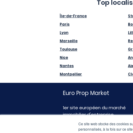
Top locali
Île-de-France
St
Paris
Bo
Lyon
Lil
Marseille
Re
Toulouse
Gr
Nice
An
Nantes
Ai
Montpellier
Cl
Euro Prop Market
1er site européen du marché
immobilier d'entreprise
Ce site web stocke des cookies sur
personnalisés, à la fois sur ce sit