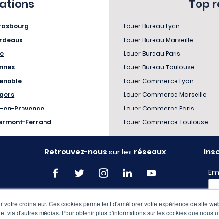
sations
Top 
rasbourg
Louer Bureau Lyon
rdeaux
Louer Bureau Marseille
le
Louer Bureau Paris
nnes
Louer Bureau Toulouse
enoble
Louer Commerce Lyon
gers
Louer Commerce Marseille
x-en-Provence
Louer Commerce Paris
ermont-Ferrand
Louer Commerce Toulouse
Retrouvez-nous
sur les
réseaux
Ins
Em
 votre ordinateur. Ces cookies permettent d'améliorer votre expérience de site web
Pro
e et via d'autres médias. Pour obtenir plus d'informations sur les cookies que nous ut