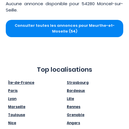
Aucune annonce disponible pour 54280 Moncel-sur-
Seille.
Consulter toutes les annonces pour Meurthe-et-
Moselle (54)
Top localisations
Île-de-France
Strasbourg
Paris
Bordeaux
Lyon
Lille
Marseille
Rennes
Toulouse
Grenoble
Nice
Angers