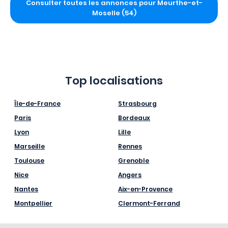
Consulter toutes les annonces pour Meurthe-et-
Moselle (54)
Top localisations
Île-de-France
Strasbourg
Paris
Bordeaux
Lyon
Lille
Marseille
Rennes
Toulouse
Grenoble
Nice
Angers
Nantes
Aix-en-Provence
Montpellier
Clermont-Ferrand