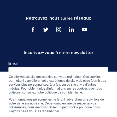
Retrouvez-nous
sur les
réseaux
Inscrivez-vous
à notre
newsletter
Email
Ce site web stocke des cookies sur votre ordinateur. Ces cookies
permettent d'améliorer votre expérience de site web et de fournir des
Profil
services plus personnalisés, à la fois sur ce site et via d'autres
médias. Pour obtenir plus d'informations sur les cookies que nous
utilisons, consultez notre politique de confidentialité.
Vos informations personnelles ne feront l'objet d'aucun suivi lors de
votre visite sur notre site. Cependant, en vue de respecter vos
préférences, nous devrons utiliser un petit cookie pour que nous
n'ayons pas à vous les redemander.