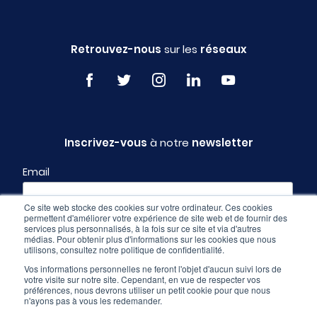
Retrouvez-nous
sur les
réseaux
Inscrivez-vous
à notre
newsletter
Email
Ce site web stocke des cookies sur votre ordinateur. Ces cookies
permettent d'améliorer votre expérience de site web et de fournir des
Profil
services plus personnalisés, à la fois sur ce site et via d'autres
médias. Pour obtenir plus d'informations sur les cookies que nous
utilisons, consultez notre politique de confidentialité.
Vos informations personnelles ne feront l'objet d'aucun suivi lors de
votre visite sur notre site. Cependant, en vue de respecter vos
préférences, nous devrons utiliser un petit cookie pour que nous
n'ayons pas à vous les redemander.