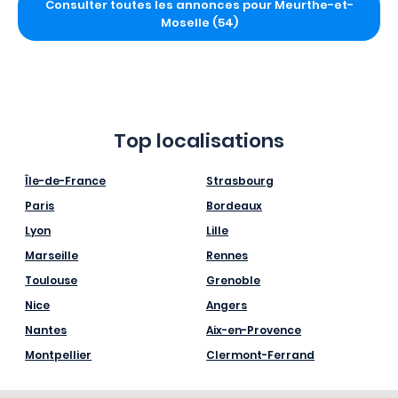
Consulter toutes les annonces pour Meurthe-et-
Moselle (54)
Top localisations
Île-de-France
Strasbourg
Paris
Bordeaux
Lyon
Lille
Marseille
Rennes
Toulouse
Grenoble
Nice
Angers
Nantes
Aix-en-Provence
Montpellier
Clermont-Ferrand