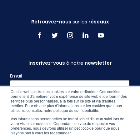
Retrouvez-nous
sur les
réseaux
Inscrivez-vous
à notre
newsletter
Email
Ce site web stocke des cookies sur votre ordinateur. Ces cookies
permettent d'améliorer votre expérience de site web et de fournir des
Profil
services plus personnalisés, à la fois sur ce site et via d'autres
médias. Pour obtenir plus d'informations sur les cookies que nous
utilisons, consultez notre politique de confidentialité.
Vos informations personnelles ne feront l'objet d'aucun suivi lors de
votre visite sur notre site. Cependant, en vue de respecter vos
préférences, nous devrons utiliser un petit cookie pour que nous
n'ayons pas à vous les redemander.