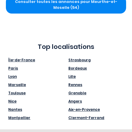
Consulter toutes les annonces pour Meurthe-et-
Moselle (54)
Top localisations
Île-de-France
Strasbourg
Paris
Bordeaux
Lyon
Lille
Marseille
Rennes
Toulouse
Grenoble
Nice
Angers
Nantes
Aix-en-Provence
Montpellier
Clermont-Ferrand