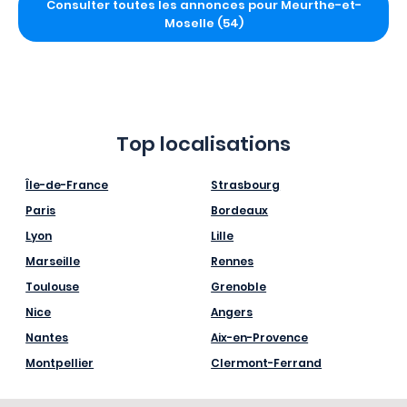
Consulter toutes les annonces pour Meurthe-et-
Moselle (54)
Top localisations
Île-de-France
Strasbourg
Paris
Bordeaux
Lyon
Lille
Marseille
Rennes
Toulouse
Grenoble
Nice
Angers
Nantes
Aix-en-Provence
Montpellier
Clermont-Ferrand