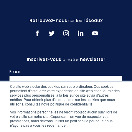
Retrouvez-nous
sur les
réseaux
Inscrivez-vous
à notre
newsletter
Email
Ce site web stocke des cookies sur votre ordinateur. Ces cookies
permettent d'améliorer votre expérience de site web et de fournir des
Profil
services plus personnalisés, à la fois sur ce site et via d'autres
médias. Pour obtenir plus d'informations sur les cookies que nous
utilisons, consultez notre politique de confidentialité.
Vos informations personnelles ne feront l'objet d'aucun suivi lors de
votre visite sur notre site. Cependant, en vue de respecter vos
préférences, nous devrons utiliser un petit cookie pour que nous
n'ayons pas à vous les redemander.